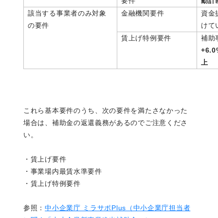
要件
動計
該当する事業者のみ対象
金融機関要件
資金
の要件
けて
賃上げ特例要件
補助
+6.
上
これら基本要件のうち、次の要件を満たさなかった
場合は、補助金の返還義務があるのでご注意くださ
い。
・賃上げ要件
・事業場内最賃水準要件
・賃上げ特例要件
参照：
中小企業庁 ミラサポPlus（中小企業庁担当者