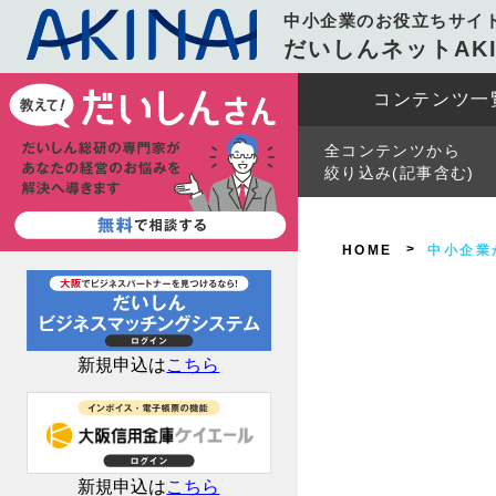
中小企業のお役立ちサイ
だいしんネットAKI
コンテンツ一
全コンテンツから
絞り込み(記事含む)
HOME
中小企業
新規申込は
こちら
新規申込は
こちら