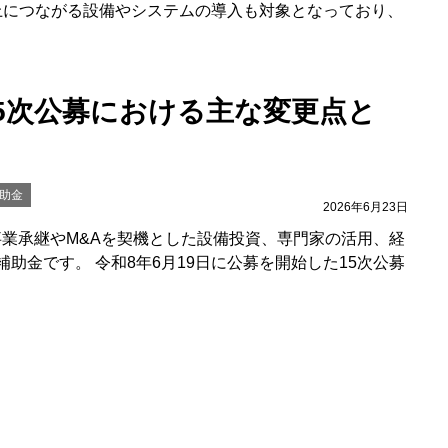
上につながる設備やシステムの導入も対象となっており、
15次公募における主な変更点と
助金
2026年6月23日
事業承継やM&Aを契機とした設備投資、専門家の活用、経
助金です。 令和8年6月19日に公募を開始した15次公募
南部の事業者がつかえる主な補助
助金