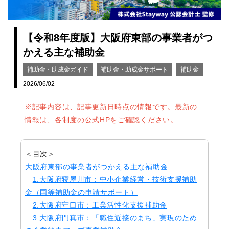
【令和8年度版】大阪府東部の事業者がつ
かえる主な補助金
補助金・助成金ガイド
補助金・助成金サポート
補助金
2026/06/02
※記事内容は、記事更新日時点の情報です。最新の
情報は、各制度の公式HPをご確認ください。
＜目次＞
大阪府東部の事業者がつかえる主な補助金
1.大阪府寝屋川市：中小企業経営・技術支援補助
金（国等補助金の申請サポート）
2.大阪府守口市：工業活性化支援補助金
3.大阪府門真市：「職住近接のまち」実現のため