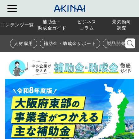
補助金・
ビジネス
景気動向
コンテンツ一覧
助成金ガイド
コラム
調査
人材雇用
補助金・助成金サポート
製品開発