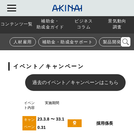
補助金・
ビジネス
景気動向
コンテンツ一覧
助成金ガイド
コラム
調査
人材雇用
補助金・助成金サポート
製品開発
イベント／キャンペーン
過去のイベント／キャンペーンはこちら
イベン
実施期間
ト内容
23.3.8 〜 33.1
キャン
採用係長
ペーン
0.31