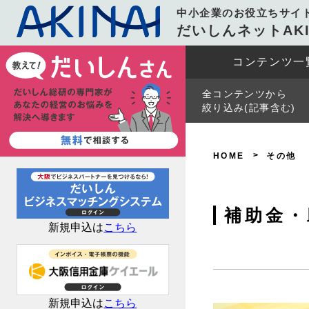
中小企業のお役立ちサイ
だいしんネットAKI
コンテンツ一
全コンテンツから
絞り込み(記事含む)
HOME
その他
補助金・
新規申込は
こちら
新規申込は
こちら