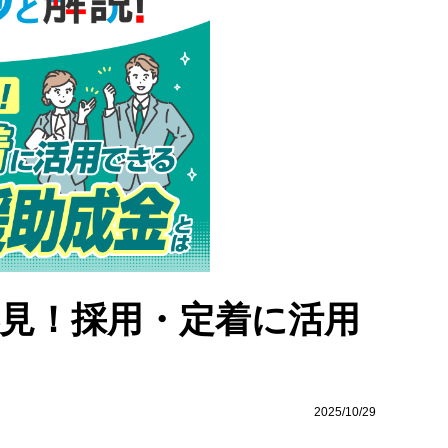
必見！採用・定着に活用
2025/10/29