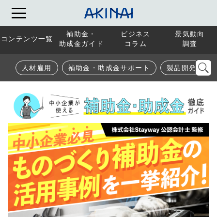
補助金・
ビジネス
景気動向
コンテンツ一覧
助成金ガイド
コラム
調査
人材雇用
補助金・助成金サポート
製品開発