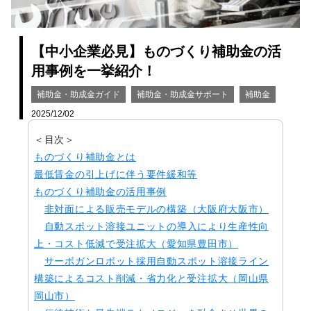
【中小企業必見】ものづくり補助金の活
用事例を一挙紹介！
補助金・助成金ガイド
補助金・助成金サポート
補助金
2025/12/02
＜目次＞
ものづくり補助金とは
最低賃金の引上げに伴う要件緩和等
ものづくり補助金の活用事例
非対面による販売モデルの構築（大阪府大阪市）
自動スポット溶接ユニットの導入により生産性向
上・コスト低減で受注拡大（愛知県豊田市）
サーボガンロボット採用自動スポット溶接ライン
構築によるコスト削減・省力化と受注拡大（岡山県
岡山市）