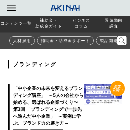
補助金・
ビジネス
景気動向
コンテンツ一覧
助成金ガイド
コラム
調査
人材雇用
補助金・助成金サポート
製品開発
ブランディング
全文
「中小企業の未来を変えるブラン
公開中
ディング講座」 ～5人の会社から
始める、選ばれる企業づくり〜
第3回 「ブランディングで一歩先
へ進んだ中小企業」 ～実例に学
ぶ、ブランド力の磨き方～