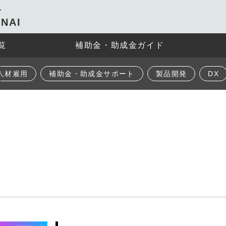
ト
NAI
覧
補助金・助成金ガイド
人材雇用
補助金・助成金サポート
製品開発
DX
ン