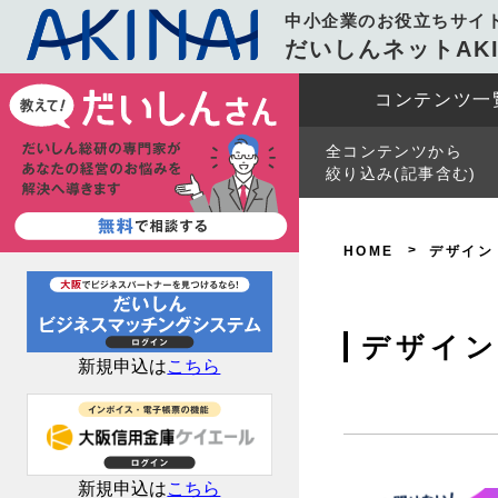
中小企業のお役立ちサイ
だいしんネットAKI
コンテンツ一
全コンテンツから
絞り込み(記事含む)
HOME
デザイン
デザイ
新規申込は
こちら
新規申込は
こちら