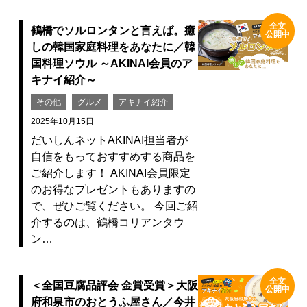
全文
鶴橋でソルロンタンと言えば。癒
公開中
しの韓国家庭料理をあなたに／韓
国料理ソウル ～AKINAI会員のア
キナイ紹介～
その他
グルメ
アキナイ紹介
2025年10月15日
だいしんネットAKINAI担当者が
自信をもっておすすめする商品を
ご紹介します！ AKINAI会員限定
のお得なプレゼントもありますの
で、ぜひご覧ください。 今回ご紹
介するのは、鶴橋コリアンタウ
ン…
全文
＜全国豆腐品評会 金賞受賞＞大阪
公開中
府和泉市のおとうふ屋さん／今井