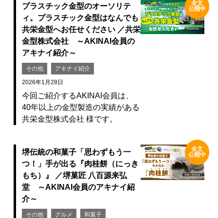
全文
プラスチック金型のオーソリテ
公開中
ィ。プラスチック金型はなんでも
共栄金型へお任せください ／共栄
金型株式会社 ～AKINAI会員の
アキナイ紹介～
その他
アキナイ紹介
2026年1月28日
今回ご紹介するAKINAI会員は、
40年以上の金型製造の実績がある
共栄金型株式会社 様です。
全文
堺伝統の和菓子「思わずもう一
公開中
つ！」手が出る『肉桂餅（にっき
もち）』 ／堺菓匠 八百源来弘
堂 ～AKINAI会員のアキナイ紹
介～
その他
グルメ
和菓子