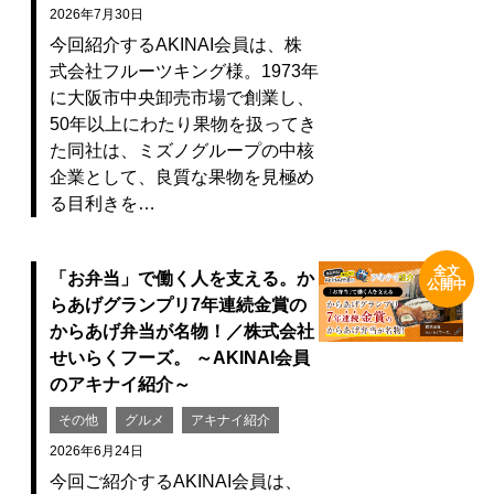
2026年7月30日
今回紹介するAKINAI会員は、株
式会社フルーツキング様。1973年
に大阪市中央卸売市場で創業し、
50年以上にわたり果物を扱ってき
た同社は、ミズノグループの中核
企業として、良質な果物を見極め
る目利きを…
全文
「お弁当」で働く人を支える。か
公開中
らあげグランプリ7年連続金賞の
からあげ弁当が名物！／株式会社
せいらくフーズ。 ～AKINAI会員
のアキナイ紹介～
その他
グルメ
アキナイ紹介
2026年6月24日
今回ご紹介するAKINAI会員は、