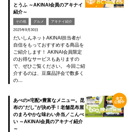
とうふ ～AKINAI会員のアキナイ
紹介～
その他
グルメ
アキナイ紹介
2025年9月30日
だいしんネットAKINAI担当者が
自信をもっておすすめする商品を
ご紹介します！ AKINAI会員限定
のお得なサービスもありますの
で、ぜひご覧ください。 今回ご紹
介するのは、豆腐品評会で数多く
の…
全文
あべの×宅配×豊富なメニュー。昆
公開中
布の“だし”が決め手！老舗昆布屋
のまろやかな味わい弁当／こんぺ
い ～AKINAI会員のアキナイ紹介
～