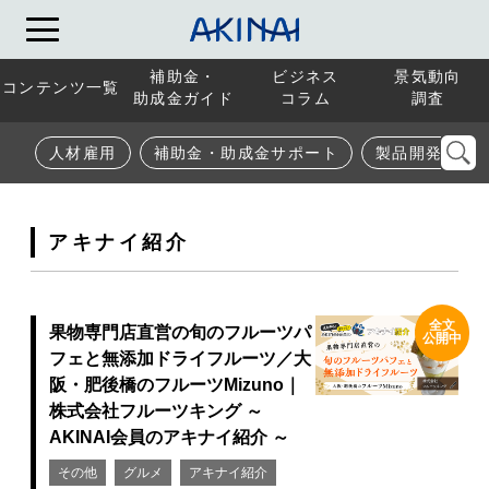
補助金・
ビジネス
景気動向
コンテンツ一覧
助成金ガイド
コラム
調査
人材雇用
補助金・助成金サポート
製品開発
アキナイ紹介
全文
果物専門店直営の旬のフルーツパ
公開中
フェと無添加ドライフルーツ／大
阪・肥後橋のフルーツMizuno｜
株式会社フルーツキング ～
AKINAI会員のアキナイ紹介 ～
その他
グルメ
アキナイ紹介