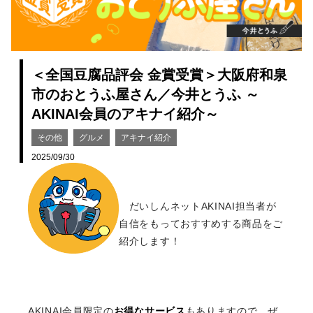
＜全国豆腐品評会 金賞受賞＞大阪府和泉
市のおとうふ屋さん／今井とうふ ～
AKINAI会員のアキナイ紹介～
その他
グルメ
アキナイ紹介
2025/09/30
だいしんネットAKINAI担当者が
自信をもっておすすめする商品をご
紹介します！
AKINAI会員限定の
お得なサービス
もありますので、ぜ