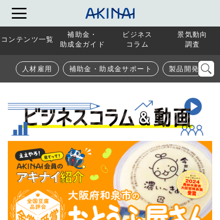
補助金・
ビジネス
景気動向
コンテンツ一覧
助成金ガイド
コラム
調査
人材雇用
補助金・助成金サポート
製品開発