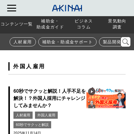
補助金・
ビジネス
景気動向
コンテンツ一覧
助成金ガイド
コラム
調査
人材雇用
補助金・助成金サポート
製品開発
外国人雇用
60秒でサクッと解説！人手不足を
解決！？外国人採用にチャレンジ
してみませんか？
人材雇用
外国人雇用
60秒でサクッと解説
2025年11月14日