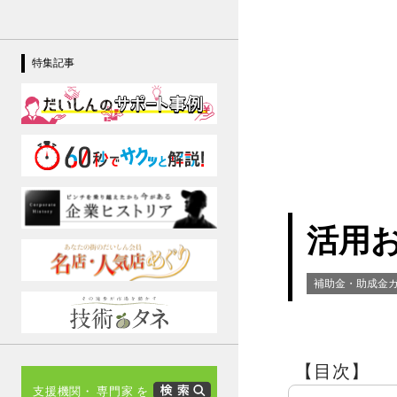
特集記事
活用
補助金・助成金
【目次】