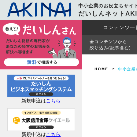
中小企業のお役立ちサイ
だいしんネットAKI
コンテンツ一
全コンテンツから
絞り込み(記事含む)
HOME
中小企業
新規申込は
こちら
新規申込は
こちら