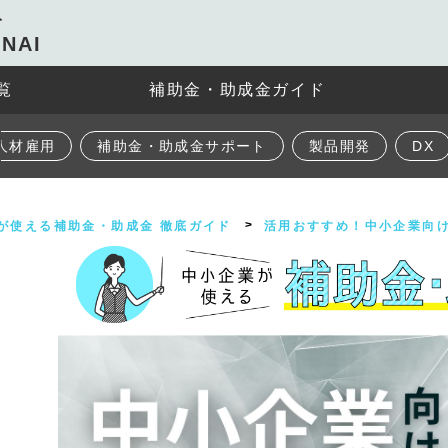
ト
NAI
覧
補助金・助成金ガイド
人材雇用
補助金・助成金サポート
製品開発
DX
が使える補助金・助成金 徹底ガイド
活用おすすめ！中小企業向