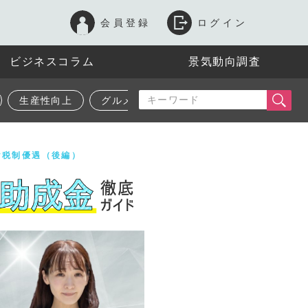
会員登録
ログイン
ビジネスコラム
景気動向調査
生産性向上
グルメ
け税制優遇（後編）