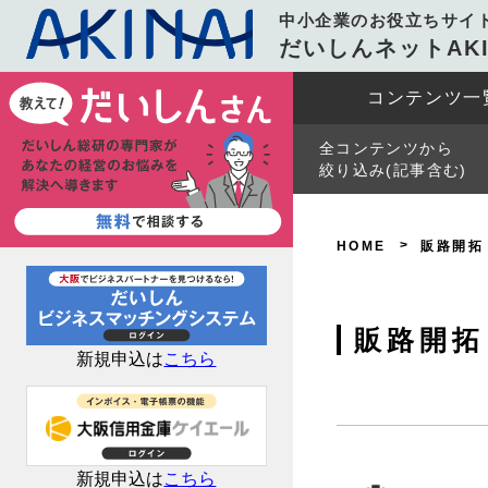
中小企業のお役立ちサイ
だいしんネットAKI
コンテンツ一
全コンテンツから
絞り込み(記事含む)
HOME
販路開拓
販路開拓
新規申込は
こちら
新規申込は
こちら