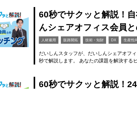
60秒でサクッと解説！
んシェアオフィス会員と
人材雇用
販路開拓
技術・知財
DX
生産性
だいしんスタッフが、だいしんシェアオフィ
秒で解説します。 あなたの課題を解決する
60秒でサクッと解説！2
場へ！Eコマースの拡大
マーケティング
60秒でサクッと解説
販路開拓
だいしんスタッフがコロナ禍を経て利用が急
す。 ターゲットを大きく広げられるEコマ