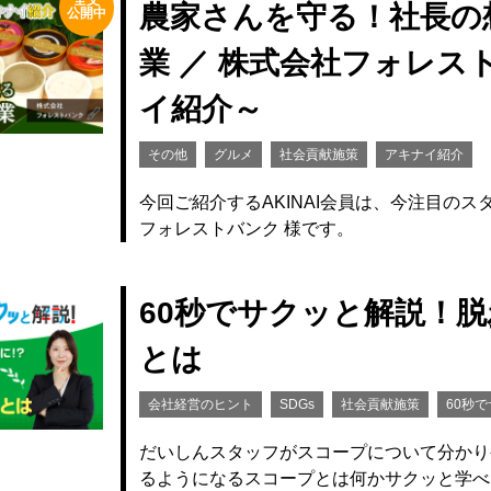
全文
農家さんを守る！社長の
公開中
業 ／ 株式会社フォレスト
イ紹介～
その他
グルメ
社会貢献施策
アキナイ紹介
今回ご紹介するAKINAI会員は、今注目の
フォレストバンク 様です。
60秒でサクッと解説！
とは
会社経営のヒント
SDGs
社会貢献施策
60秒
だいしんスタッフがスコープについて分かり
るようになるスコープとは何かサクッと学べ