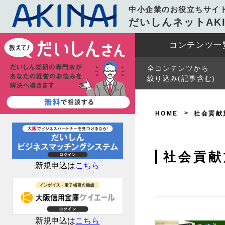
中小企業のお役立ちサイ
だいしんネットAKI
コンテンツ一
全コンテンツから
絞り込み(記事含む)
HOME
社会貢献
社会貢献
新規申込は
こちら
新規申込は
こちら