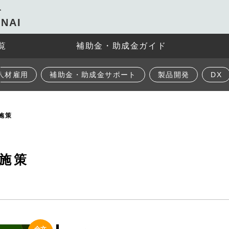
ト
NAI
覧
補助金・助成金ガイド
人材雇用
補助金・助成金サポート
製品開発
DX
施策
施策