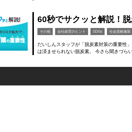
60秒でサクッと解説！
その他
会社経営のヒント
SDGs
社会貢献施策
だいしんスタッフが「脱炭素対策の重要性」
は済ませられない脱炭素。 今さら聞きづら
プラ
お問合わせ
利用規約
ポ