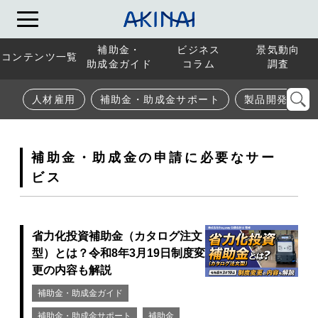
補助金・
ビジネス
景気動向
コンテンツ一覧
助成金ガイド
コラム
調査
人材雇用
補助金・助成金サポート
製品開発
補助金・助成金の申請に必要なサー
ビス
省力化投資補助金（カタログ注文
型）とは？令和8年3月19日制度変
更の内容も解説
補助金・助成金ガイド
補助金・助成金サポート
補助金