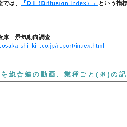
査では、
「D I（Diffusion Index）」
という指
金庫 景気動向調査
.osaka-shinkin.co.jp/report/index.html
を総合編の動画、業種ごと(※)の
業・卸売業・小売業・飲食業・建設業・サービ
この動画は
会員限定