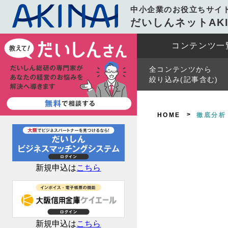
中小企業のお役立ちサイ
だいしんネットAKI
コンテンツ一
全コンテンツから
絞り込み(記事含む)
HOME
徹底分析
新規申込は
こちら
新規申込は
こちら