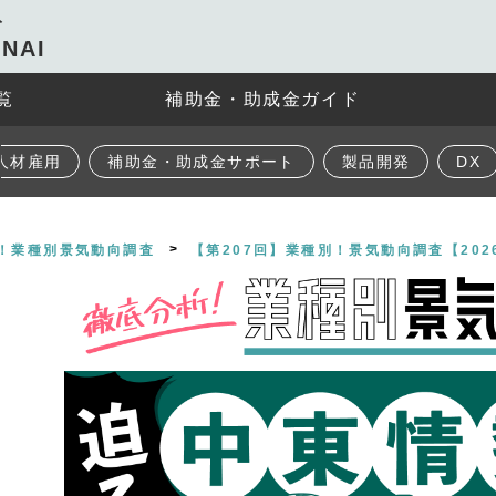
ト
NAI
覧
補助金・助成金ガイド
人材雇用
補助金・助成金サポート
製品開発
DX
！業種別景気動向調査