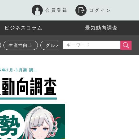
会員登録
ログイン
ビジネスコラム
景気動向調査
生産性向上
グルメ
【第207回】業種別！景気動向調査【2026年1月-3月期 調査結果／2026年4月-6月期 見通し】